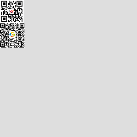
扫一扫
关注柳橙
关于柳橙
|
联系我们
|
法律声明
|
加入我们
|
网站地图
|
友情链接
Copyright ©2011-2026 柳橙网 版权所有
自费出国留学中介服务机构资格认定
柳橙网为上海留成网信息技术股份有限公司（原上海骏文投资咨询有限公司）所有
沪公网安备 31010502007205号
沪ICP备11045181号-4
柳橙网服务热线:
4008-900-916
4008-109-912
服务邮箱：
cs@51liucheng.com