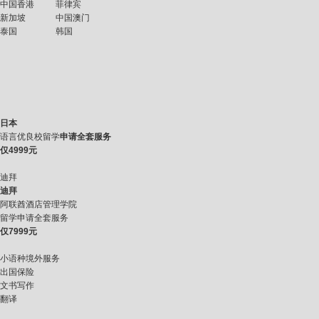
中国香港
菲律宾
新加坡
中国澳门
泰国
韩国
日本
语言优良校留学
申请全套服务
仅
4999元
迪拜
迪拜
阿联酋酒店管理学院
留学申请全套服务
仅
7999元
小语种境外服务
出国保险
文书写作
翻译