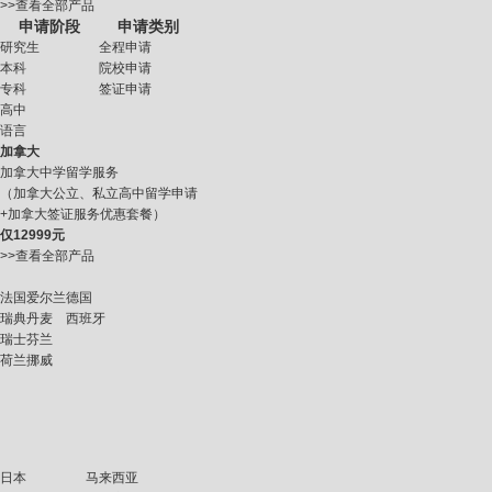
>>查看全部产品
申请阶段
申请类别
研究生
全程申请
本科
院校申请
专科
签证申请
高中
语言
加拿大
加拿大中学留学服务
（加拿大公立、私立高中留学申请
+加拿大签证服务优惠套餐）
仅
12999元
>>查看全部产品
法国
爱尔兰
德国
瑞典
丹麦
西班牙
瑞士
芬兰
荷兰
挪威
日本
马来西亚