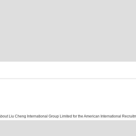
ut Liu Cheng International Group Limited for the American International Recruit