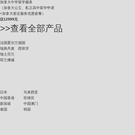
加拿大中学留学服务
（加拿大公立、私立高中留学申请
+加拿大签证服务优惠套餐）
仅
12999元
>>查看全部产品
法国
爱尔兰
德国
瑞典
丹麦
西班牙
瑞士
芬兰
荷兰
挪威
日本
马来西亚
中国香港
菲律宾
新加坡
中国澳门
泰国
韩国