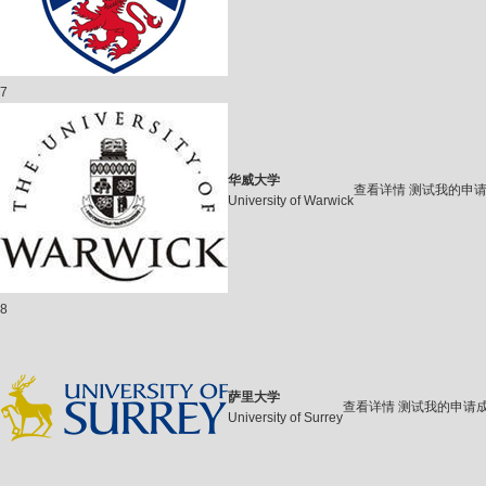
7
华威大学
查看详情
测试我的申
University of Warwick
8
萨里大学
查看详情
测试我的申请
University of Surrey