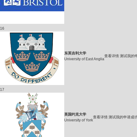
16
东英吉利大学
查看详情
测试我的
University of East Anglia
17
英国约克大学
查看详情
测试我的申请成
University of York