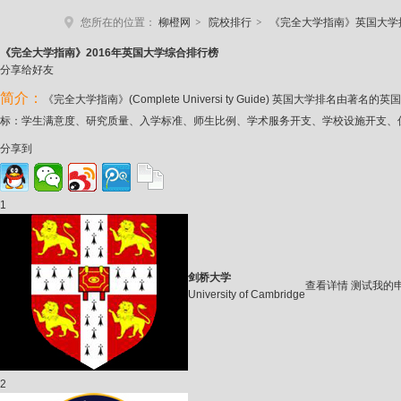
>
>
您所在的位置：
柳橙网
院校排行
《完全大学指南》英国大学
《完全大
学指南》2016年英国大学综合排行榜
分享给好友
简介：
《完全大学指南》(Complete Universi ty Guide) 英国大学
标：学生满意度、研究质量、入学标准、师生比例、学术服务开支、学校设施开支、
分享到
1
剑桥大学
查看详情
测试我的
University of Cambridge
2