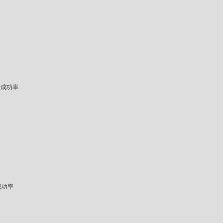
请成功率
成功率