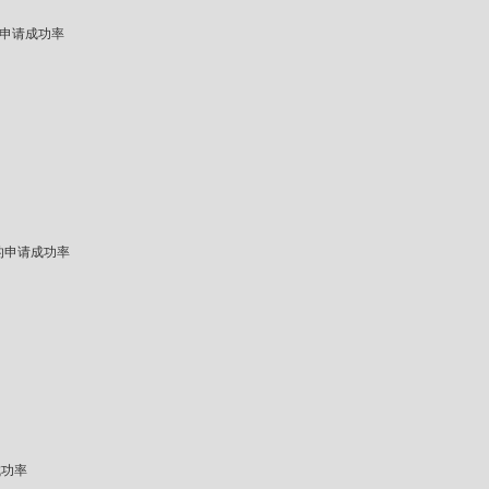
申请成功率
的申请成功率
成功率