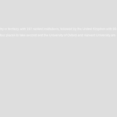
ry or territory, with 197 ranked institutions, followed by the United Kingdom with 90
four places to take second and the University of Oxford and Harvard University are