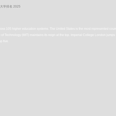
大学排名 2025
across 105 higher education systems. The United States is the most represented count
 of Technology (MIT) maintains its reign at the top. Imperial College London jumps 
p five.