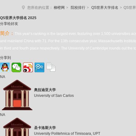
>
>
>
您所在的位置：
柳橙网
院校排行
QS世界大学排名
QS世界
QS
世界大学排名 2025
分享给好友
简介：
This year’s ranking is the largest ever, featuring over 1,500 universities 
and mainland China with 71. For the 13th consecutive year, Massachusetts Institute
in third and fourth place respectively. The University of Cambridge rounds out the to
分享到
NA
奥拉迪亚大学
University of San Carlos
NA
圣卡洛斯大学
University Politehnica of Timisoara, UPT