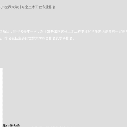
7年QS世界大学排名之土木工程专业排名
，该排名每年一次，对于准备出国选择土木工程专业的学生来说是具有一定参考价值；因为QS世界
世界大学排名。排名包括主要的世界大学综合排名及学科排名。
奥尔堡大学