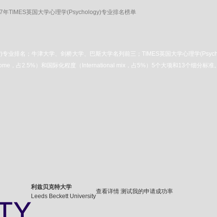
17年TIMES英国大学心理学(Psychology)专业排名榜单
logy)专业排名；牛津大学、剑桥大学、巴斯大学名列前三；TIMES英国大学心理学(Psyc
try Income，占2.5%）和国际化程度（International mix，占5%）5个
利兹贝克特大学
查看详情
测试我的申请成功率
Leeds Beckett University