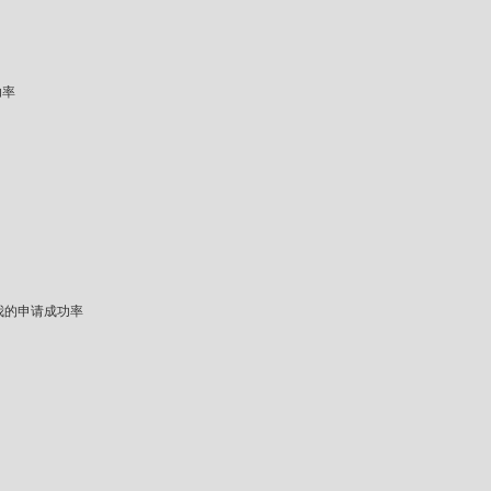
功率
我的申请成功率