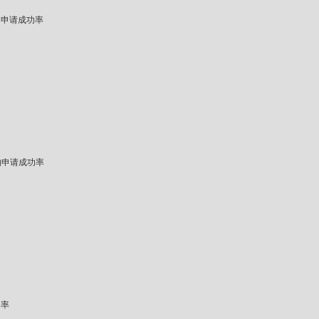
的申请成功率
的申请成功率
功率