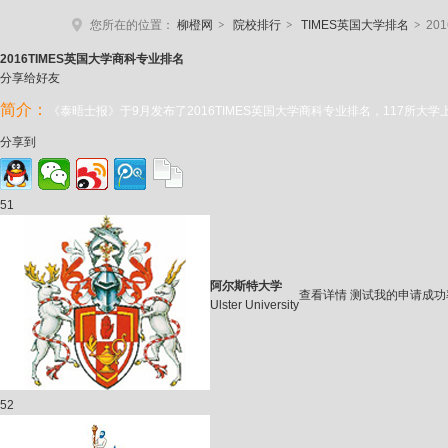
>
>
>
您所在的位置：
柳橙网
院校排行
TIMES英国大学排名
20
2016TIMES
英国大学商科专业排名
分享给好友
简介：
《泰晤士报》于9月发布了2016TIMES英国大学商科专业排名，117所
分享到
51
阿尔斯特大学
查看详情
测试我的申请成功
Ulster University
52