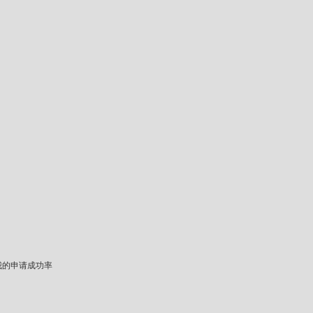
我的申请成功率