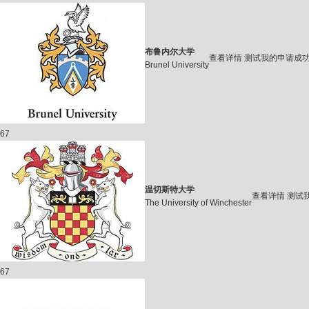
布鲁内尔大学
查看详情
测试我的申请成
Brunel University
67
温切斯特大学
查看详情
测试
The University of Winchester
67