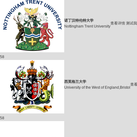
诺丁汉特伦特大学
查看详情
测试我
Nottingham Trent University
58
西英格兰大学
查
University of the West of England,Bristol
58