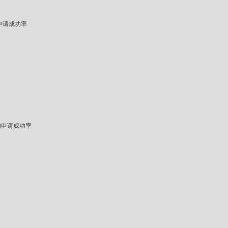
申请成功率
的申请成功率