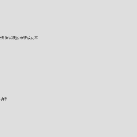
详情
测试我的申请成功率
成功率