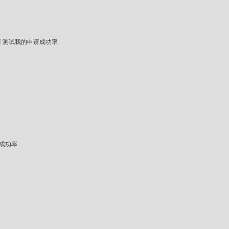
情
测试我的申请成功率
成功率