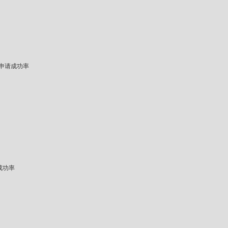
申请成功率
成功率