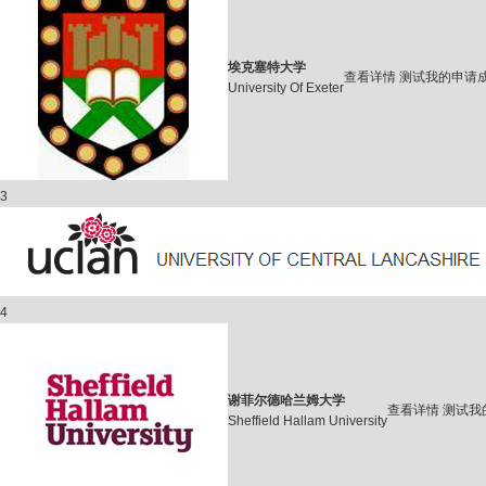
埃克塞特大学
查看详情
测试我的申请
University Of Exeter
3
4
谢菲尔德哈兰姆大学
查看详情
测试我
Sheffield Hallam University