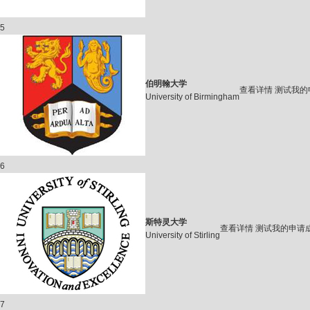
5
伯明翰大学
查看详情
测试我的
University of Birmingham
6
斯特灵大学
查看详情
测试我的申请
University of Stirling
7