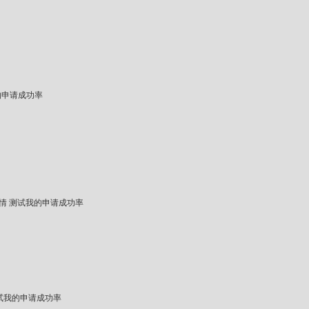
的申请成功率
情
测试我的申请成功率
试我的申请成功率