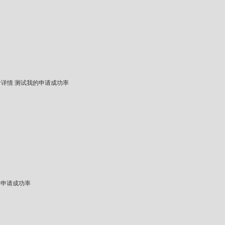
看详情
测试我的申请成功率
的申请成功率