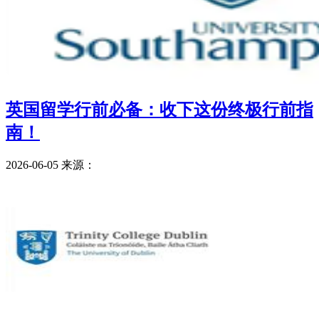
09月03日英国斯特灵大学校方到访柳橙集
英国留学行前必备：收下这份终极行前指
团广州办公室
南！
2025-09-03 来源：
2026-06-05 来源：
08月21日爱尔兰梅努斯大学校方到访柳橙
集团郑州办公室