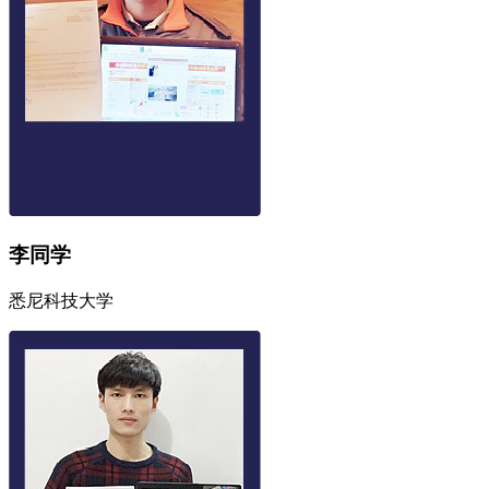
李同学
悉尼科技大学