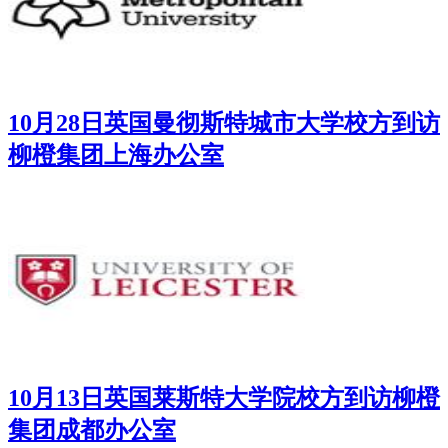
北京办公室
2025-09-24 来源：
10月28日英国曼彻斯特城市大学校方到访
柳橙集团上海办公室
09月24日爱尔兰都柏林大学校方到访柳橙
集团上海办公室
09月24日爱尔兰都柏林圣三一大学校方到
2025-09-24 来源：
访柳橙集团成都办公室
2025-09-24 来源：
10月13日英国莱斯特大学院校方到访柳橙
集团成都办公室
09月23日英国杜伦大学校方到访柳橙集团