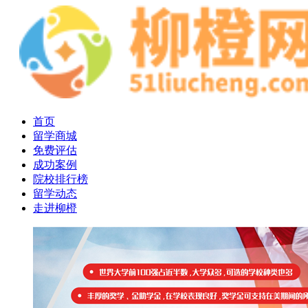
首页
留学商城
免费评估
成功案例
院校排行榜
留学动态
走进柳橙