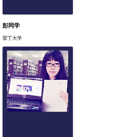
彭同学
雷丁大学