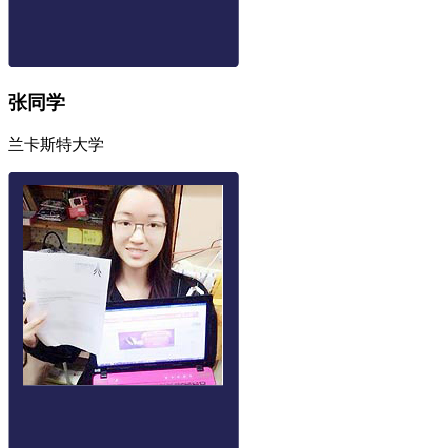
张同学
兰卡斯特大学