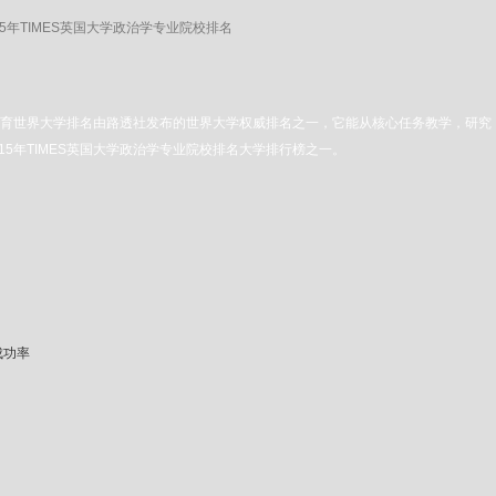
15年TIMES英国大学政治学专业院校排名
高等教育世界大学排名由路透社发布的世界大学权威排名之一，它能从核心任务教学，研
5年TIMES英国大学政治学专业院校排名大学排行榜之一。
成功率