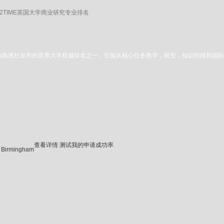
12TIME英国大学商业研究专业排名
排名由路透社发布的世界大学权威排名之一，它能从核心任务教学，研究，知识转移和
查看详情
测试我的申请成功率
e Birmingham