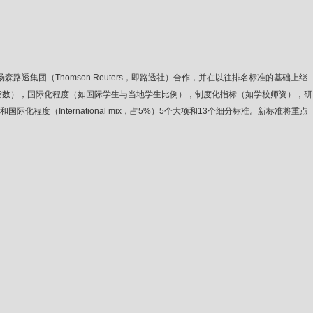
透集团（Thomson Reuters，即路透社）合作，并在以往排名标准的基础上继
得产业界研究经费指数），国际化程度（如国际学生与当地学生比例），制度化指标（如学校师资），研
）和国际化程度（International mix，占5%）5个大项和13个细分标准。新标准将重点