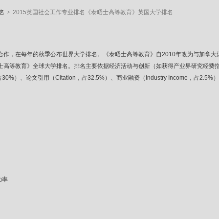
>
名
2015英国社会工作专业排名《泰晤士高等教育》英国大学排名
合作，在每年的秋季公布世界大学排名。《泰晤士高等教育》自2010年改为与加拿大汤森路
rsity Rankings《泰晤士高等教育》全球大学排名。排名主要依据经济活动与创新（如获
）、论文引用（Citation，占32.5%）、商业融资（Industry Income，占2.5%
功率