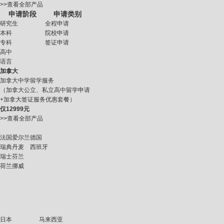
>>查看全部产品
申请阶段
申请类别
研究生
全程申请
本科
院校申请
专科
签证申请
高中
语言
加拿大
加拿大中学留学服务
（加拿大公立、私立高中留学申请
+加拿大签证服务优惠套餐）
仅
12999元
>>查看全部产品
法国
爱尔兰
德国
瑞典
丹麦
西班牙
瑞士
芬兰
荷兰
挪威
日本
马来西亚