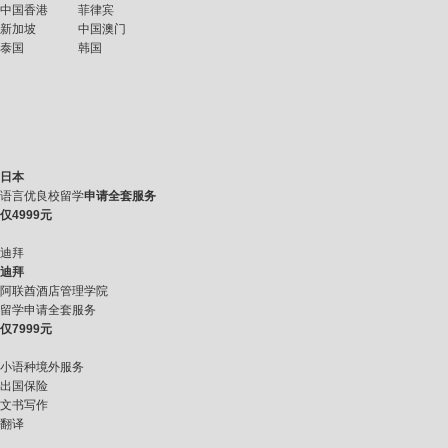
中国香港
菲律宾
新加坡
中国澳门
泰国
韩国
日本
语言优良校留学
申请全套服务
仅
4999元
迪拜
迪拜
阿联酋酒店管理学院
留学申请全套服务
仅
7999元
小语种境外服务
出国保险
文书写作
翻译