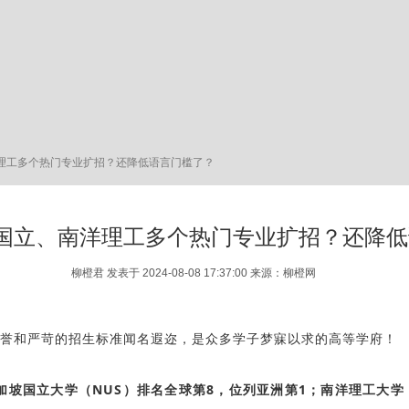
南洋理工多个热门专业扩招？还降低语言门槛了？
冲！新国立、南洋理工多个热门专业扩招？还降
柳橙君 发表于 2024-08-08 17:37:00 来源：柳橙网
誉和严苛的招生标准闻名遐迩，是众多学子梦寐以求的高等学府！
加坡国立大学（NUS）排名全球第8，位列亚洲第1；南洋理工大学