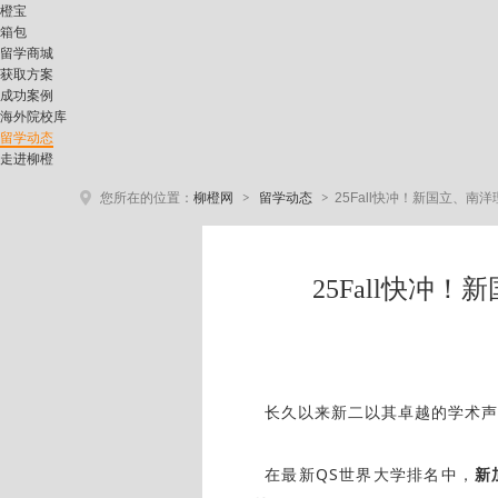
橙宝
箱包
留学商城
获取方案
成功案例
海外院校库
留学动态
走进柳橙
>
>
您所在的位置：
柳橙网
留学动态
25Fall快冲！新国立、
25Fall快
长久以来新二以其卓越的学术声
在最新QS世界大学排名中，
新