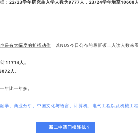
据：
22/23学年研究生入学人数为9777人，23/24学年增至10608
也是有大幅度的扩招动作
，以NUS今日公布的最新硕士入读人数来
计11714人。
3072人。
一年比一年多。
融学、商业分析、中国文化与语言、计算机、电气工程以及机械工
新二申请门槛降低？