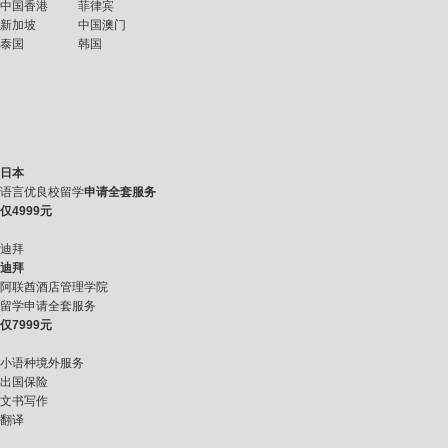
中国香港
菲律宾
新加坡
中国澳门
泰国
韩国
日本
语言优良校留学
申请全套服务
仅
4999元
迪拜
迪拜
阿联酋酒店管理学院
留学申请全套服务
仅
7999元
小语种境外服务
出国保险
文书写作
翻译