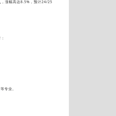
人
，涨幅高达8.5%，预计24/25
看：
程
等专业。