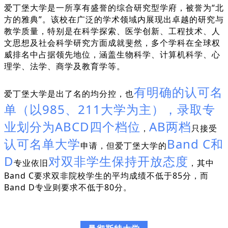
爱丁堡大学是一所享有盛誉的综合研究型学府，被誉为“北
方的雅典”。该校在广泛的学术领域内展现出卓越的研究与
教学质量，特别是在科学探索、医学创新、工程技术、人
文思想及社会科学研究方面成就斐然，多个学科在全球权
威排名中占据领先地位，涵盖生物科学、计算机科学、心
理学、法学、商学及教育学等。
有明确的认可名
爱丁堡大学是出了名的均分控，也
单（以985、211大学为主），录取专
业划分为ABCD四个档位
AB两档
，
只接受
认可名单大学
Band C和
申请，但爱丁堡大学的
D
对双非学生保持开放态度
专业依旧
，其中
Band C要求双非院校学生的平均成绩不低于85分，而
Band D专业则要求不低于80分。