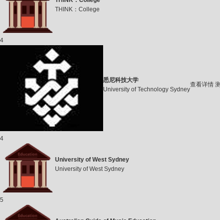
THINK：College
THINK：College
4
悉尼科技大学
查看详情
University of Technology Sydney
4
University of West Sydney
University of West Sydney
5