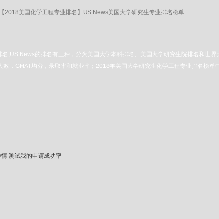
【2018美国化学工程专业排名】US News美国大学研究生专业排名榜单
大学排名;US News的排名有三种，分为美国大学本科排名、美国大学研究生院排名和世
人数，GMAT均分，录取率和就业率；2018年美国大学研究生化学工程专业排名榜
详情
测试我的申请成功率