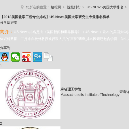
>
>
>
您所在的位置：
柳橙网
院校排行
US NEWS美国大学排名
【2018美国化学工程专业排名】US News
美国大学研究生专业排名榜单
分享给好友
简介：
US News 排名是由《美国新闻和世界报导》（US News）发布的美国
体资料数据；二是来自校外教授或行政人员的“声誉”调查,排名因素还包含学费，学生
分享到
1
麻省理工学院
查看
Massachusetts Institute of Technology
2