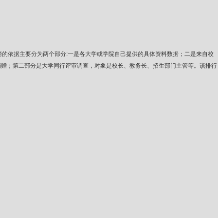
度。此排行榜的依据主要分为两个部分:一是各大学或学院自己提供的具体资料数据；二是来自校
捐赠；第二部分是大学同行评审调查，对象是校长、教务长、招生部门主管等。该排行