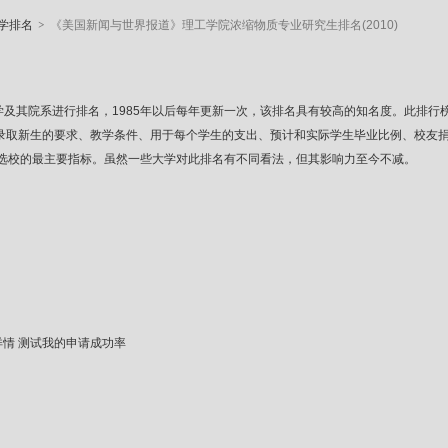
>
学排名
《美国新闻与世界报道》理工学院浓缩物质专业研究生排名(2010)
83年开始对美国大学及其院系进行排名，1985年以后每年更新一次，该排名具有较高的知名
、录取新生的要求、教学条件、用于每个学生的支出、预计和实际学生毕业比例、校友
选校的最主要指标。虽然一些大学对此排名有不同看法，但其影响力至今不减。
详情
测试我的申请成功率