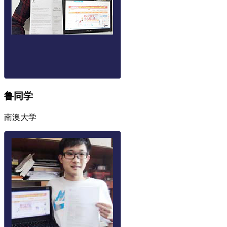
鲁同学
南澳大学