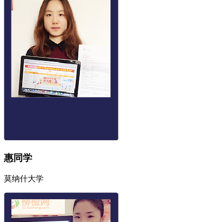
惠同学
莫纳什大学