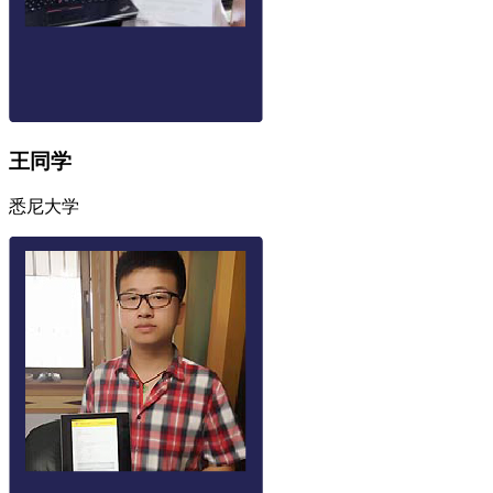
王同学
悉尼大学