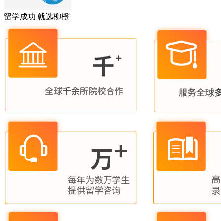
留学成功 就选柳橙