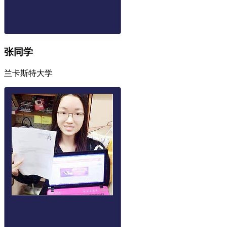
张同学
兰卡斯特大学