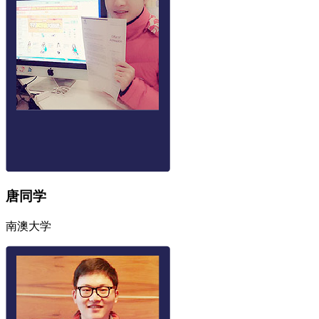
唐同学
南澳大学