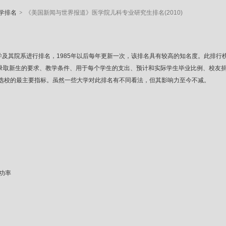
>
学排名
《美国新闻与世界报道》医学院儿科专业研究生排名(2010)
83年开始对美国大学及其院系进行排名，1985年以后每年更新一次，该排名具有较高的知名
、录取新生的要求、教学条件、用于每个学生的支出、预计和实际学生毕业比例、校友
选校的最主要指标。虽然一些大学对此排名有不同看法，但其影响力至今不减。
功率