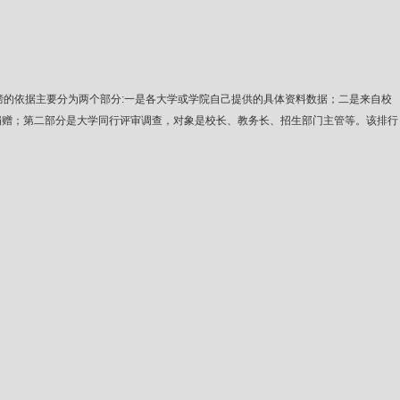
度。此排行榜的依据主要分为两个部分:一是各大学或学院自己提供的具体资料数据；二是来自校
捐赠；第二部分是大学同行评审调查，对象是校长、教务长、招生部门主管等。该排行