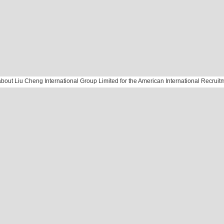
ut Liu Cheng International Group Limited for the American International Recruit