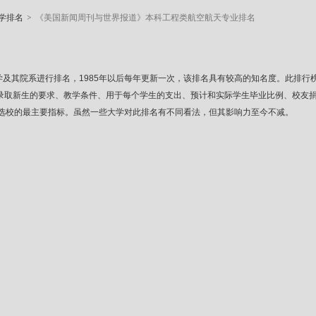
>
学排名
《美国新闻周刊与世界报道》本科工程类航空航天专业排名
83年开始对美国大学及其院系进行排名，1985年以后每年更新一次，该排名具有较高的知名
、录取新生的要求、教学条件、用于每个学生的支出、预计和实际学生毕业比例、校友
选校的最主要指标。虽然一些大学对此排名有不同看法，但其影响力至今不减。