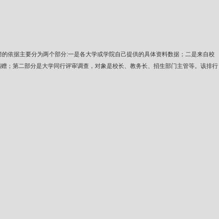
度。此排行榜的依据主要分为两个部分:一是各大学或学院自己提供的具体资料数据；二是来自校
捐赠；第二部分是大学同行评审调查，对象是校长、教务长、招生部门主管等。该排行