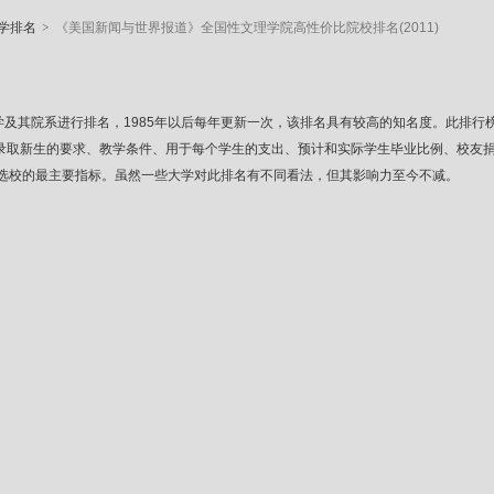
>
学排名
《美国新闻与世界报道》全国性文理学院高性价比院校排名(2011)
83年开始对美国大学及其院系进行排名，1985年以后每年更新一次，该排名具有较高的知名
、录取新生的要求、教学条件、用于每个学生的支出、预计和实际学生毕业比例、校友
选校的最主要指标。虽然一些大学对此排名有不同看法，但其影响力至今不减。