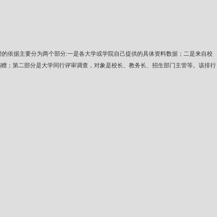
度。此排行榜的依据主要分为两个部分:一是各大学或学院自己提供的具体资料数据；二是来自校
捐赠；第二部分是大学同行评审调查，对象是校长、教务长、招生部门主管等。该排行