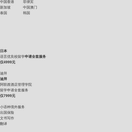
中国香港
菲律宾
新加坡
中国澳门
泰国
韩国
日本
语言优良校留学
申请全套服务
仅
4999元
迪拜
迪拜
阿联酋酒店管理学院
留学申请全套服务
仅
7999元
小语种境外服务
出国保险
文书写作
翻译