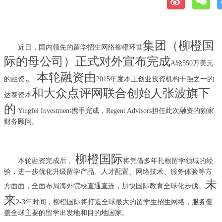
集团（柳橙国
近日
，
国内领先的
留学
招生网络柳橙环
世
际的母公司）正式对外宣布完成
A轮5
50
万
美元
。本轮融资由
的融资
2015年度
本土
创业
投资机构
十强
之一
的
和大众点评网联合创始人张波旗下
达泰资本
的
Yingfei Investment携手完成，Regent
Advisors
担任此次融资的独家
财务顾问
。
柳橙国际
本轮融
资完成后，
将
凭借
多年
扎根留学
领域的经
验
，
进一步
优化升级留学产品
、
人才配置
、
网络技术
、服务
体验等方
未
方面面
，
全面布局海外院校直通直连，加快国际
教育全球化步伐
。
来
2-3年时间，柳橙国际将打造全球最大的留学生招生网络，服务覆
盖全球主要的留学出发地和目的地国家。