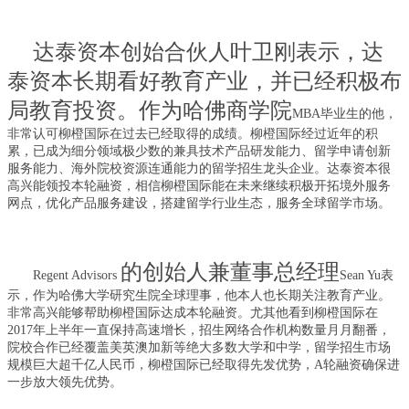
达泰资本创始合伙人叶卫刚表示，达
泰资本长期看好教育产业，并已经积极布
局教育投资。作为哈佛商学院
MBA毕业生的他，
非常认可柳橙国际在过去已经取得的成绩。柳橙国际经过近年的积
累，已成为细分领域极少数的兼具技术产品研发能力、留学申请创新
服务能力、海外院校资源连通能力的留学招生龙头企业。达泰资本很
高兴能领投本轮融资，相信柳橙国际能在未来继续积极开拓境外服务
网点，优化产品服务建设，搭建留学行业生态，
服务全球留学市场。
的创始人兼董事总经理
R
egent Advisors
Sean
Yu表
示，作为哈佛大学研究生院全球理事，他本人也长期关注教育产业。
非常高兴能够帮助柳橙国际达成本轮融资。尤其他看到柳橙国际在
2017年上半年一直保持高速增长，招生网络合作机构数量月月翻番，
院校合作已经覆盖美英澳加新等绝大多数大学和中学，留学招生市场
规模巨大超千亿人民币，柳橙国际已经取得先发优势，A轮融资确保进
一步放大领先优势。