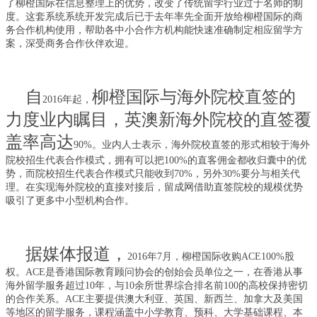
了
柳橙国际
在信息整理上的优势，改变了传统留学行业过于名师的制
度
。这套系统系统开发完成后
已于去
年率先全面
开放给
柳橙
国际
的商
务
合作
机构
使用
，帮助各中小
合作方机构能快速准确制定相应
留学方
案
，
深受
商务合作伙伴欢迎
。
自
柳橙国际与海外院校直签的
2016
年
起，
力度业内瞩目，英澳新海外院校的直签覆
盖率高达
90%。业内
人士表示，
海外院校直签的形式相较于海外
院校招生代表合作模式，拥有可以把
100%
的直客佣金都收归囊中的优
势，而院校招生代表合作模式只能收到
70%
，另外
30%
要分与相关代
理。在实现海外院校的直接对接后，留成网借助直签院校的规模优势
吸引了更多中小型机构合作。
据媒体报道，
2016年7月，柳橙国际收购
ACE100%
股
权。
ACE
是香港国际教育顾问协会的创始会员单位之一，在香港从事
海外留学服务超过
10
年，与
10
余所世界综合排名前
100
的高校保持密切
的合作关系。
ACE
主要提供澳大利亚、英国、新西兰、加拿大及美国
等地区的留学服务，课程涵盖中小学教育、预科、大学基础课程、本