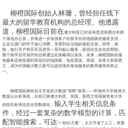
柳橙国际创始人林珊，曾经担任线下
最大的留学教育机构的总经理。他透露
道，
柳橙国际目前在
澳大利亚
已经设有悉尼和墨尔本两
个落地办公室，并将进一步加强客户在留学目的地国家的服务支持，
让走出国门的学子放心消费，享受到在当地
的
接机住宿，转学，保
险，银行开户和买车买房等一系列贴心服务，获得实实在在的帮助。
整个留学后市场开拓也将通过此策略得以落实。未来，柳橙国际的落
地服务还将拓展到其他目的地国家，包括英国、美国、加拿大和新西
兰，成为中国极少数几家可以提供海外落地服务的教育服务机构之
一。
柳橙国际拥有自主开发的
大数据
“智橙”体系
——
即
海外大学精准大
数据云分析系统，
目前已将
澳大利亚、英国、新西兰等国家所有大学
输入学生相关信息条
的招生标准信息全部数据化，
件，经过一套复杂的数学模型的计算，匹
配智能搜索，可达
“一秒出方案”，大大节省了人工，
突显