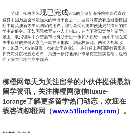
现已完成
至此，
柳橙国际
90%的英澳新海外院校直通直连，
跻身中国乃至全球最强大的申请平台之一。这意味着所有通过
柳橙国
际
申请英澳新等主流国家的用户，都将享受到更加便捷更加快速的留
学申请服务。正如国际教育专业人士指出，在当下激烈竞争的留学市
场上，取消留学中介资质审批有助于进一步扩大供给，而未来能在竞
争中取胜的关键因素之一就在于把握上游院校资源。两次大规模
收
购
，
以及本次
A轮
融资，都
有助于企业进一步打通上游国际教育渠道，
扩充海外院校直通名单，为
进一步
打通海外市场奠定坚实基础，也
增
强了资本市场的
竞争
优势
。
柳橙网每天为关注留学的小伙伴提供最新
留学资讯
，关注柳橙网微信
liuxue-
了解更多
留学
热门动态，欢迎在
1orange
线咨询
柳橙网
（
）。
www.51liucheng.com