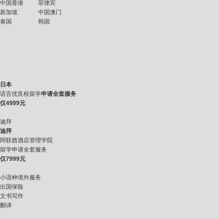
中国香港
菲律宾
新加坡
中国澳门
泰国
韩国
日本
语言优良校留学
申请全套服务
仅
4999元
迪拜
迪拜
阿联酋酒店管理学院
留学申请全套服务
仅
7999元
小语种境外服务
出国保险
文书写作
翻译