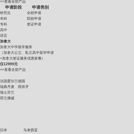
>>查看全部产品
申请阶段
申请类别
研究生
全程申请
本科
院校申请
专科
签证申请
高中
语言
加拿大
加拿大中学留学服务
（加拿大公立、私立高中留学申请
+加拿大签证服务优惠套餐）
仅
12999元
>>查看全部产品
法国
爱尔兰
德国
瑞典
丹麦
西班牙
瑞士
芬兰
荷兰
挪威
日本
马来西亚