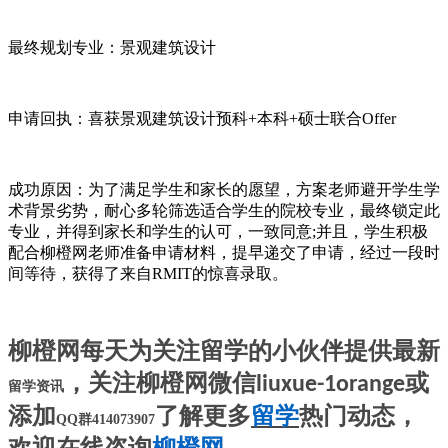
最终规划专业：景观建筑设计
申请回执：喜获景观建筑设计预科+本科+硕士联合Offer
成功原因：为了满足学生和家长的愿望，方案老师避开学生学
术背景劣势，耐心多轮筛选适合学生的院校专业，最终锁定此
专业，并得到家长和学生的认可，一致同意;并且，学生积极
配合柳橙网老师准备申请材料，提早递交了申请，经过一段时
间等待，获得了来自RMIT的惊喜录取。
柳橙网每天为关注留学的小伙伴提供最新
，关注柳橙网微信
或
liuxue-1orange
留学
资讯
添加
了解更多
留学
热门动态，
QQ群
414073907
欢迎在线咨询
柳橙网